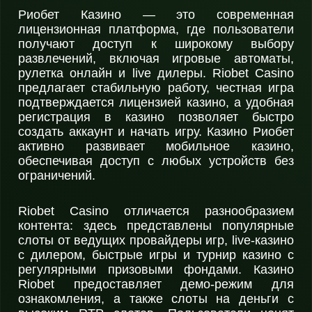
Риобет Казино — это современная
лицензионная платформа, где пользователи
получают доступ к широкому выбору
развлечений, включая игровые автоматы,
рулетка онлайн и live дилеры. Riobet Casino
предлагает стабильную работу, честная игра
подтверждается лицензией казино, а удобная
регистрация в казино позволяет быстро
создать аккаунт и начать игру. Казино Риобет
активно развивает мобильное казино,
обеспечивая доступ с любых устройств без
ограничений.
Riobet Casino отличается разнообразием
контента: здесь представлены популярные
слоты от ведущих провайдеры игр, live-казино
с дилером, быстрые игры и турнир казино с
регулярными призовыми фондами. Казино
Riobet предоставляет демо-режим для
ознакомления, а также слоты на деньги с