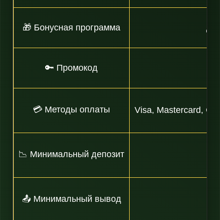
🎁 Бонусная программа
До
🔑 Промокод
💳 Методы оплаты
Visa, Mastercard, С
📉 Минимальный депозит
📤 Минимальный вывод