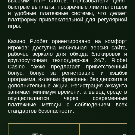
высоким RTP слотов. Пользователи ценят
быстрые выплаты, прозрачные лимиты ставок
и удобные платежные системы, что делает
платформу привлекательной для регулярной
игры.
Казино Риобет ориентировано на комфорт
игроков: доступна мобильная версия сайта,
рабочее зеркало для обхода блокировок и
круглосуточная техподдержка 24/7. Riobet
Casino также предлагает приветственный
бонус, бонус за регистрацию и кэшбэк
программа, включая фриспины без депозита и
дополнительные акции. Регистрация аккаунта
занимает минимум времени, а вывод средств
осуществляется через современные
платежные методы с соблюдением всех
стандартов безопасности.